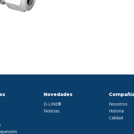
os
Novedades
Compañí
D-LINE®
Nosotros
Noticias
Historia
Calidad
s
expansión