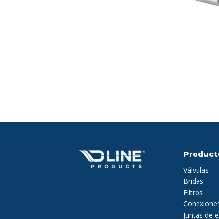
Product
Válvulas
Bridas
Filtros
Conexione
Juntas de 