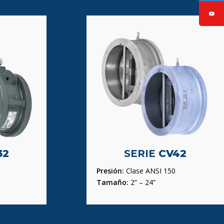
32
SERIE
CV42
Presión:
Clase ANSI 150
Tamaño:
2” – 24”