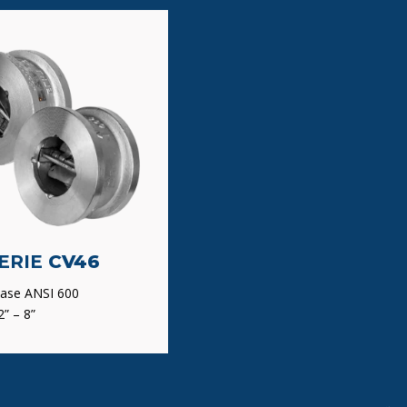
ERIE
CV46
ase ANSI 600
” – 8”