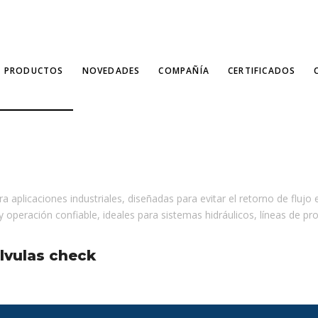
PRODUCTOS
NOVEDADES
COMPAÑÍA
CERTIFICADOS
a aplicaciones industriales, diseñadas para evitar el retorno de flujo
 operación confiable, ideales para sistemas hidráulicos, líneas de pro
álvulas check