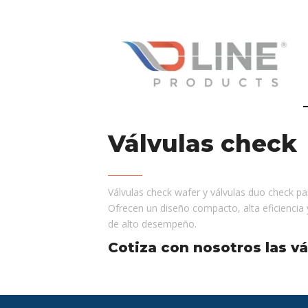
Válvulas check
Válvulas check wafer y válvulas duo check par
Ofrecen un diseño compacto, alta eficiencia y
de alto desempeño.
Cotiza con nosotros las v