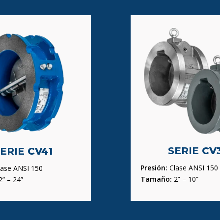
SERIE
CV
SERIE
CV41
Presión:
Clase ANSI 150
ase ANSI 150
Tamaño:
2” – 10”
” – 24”