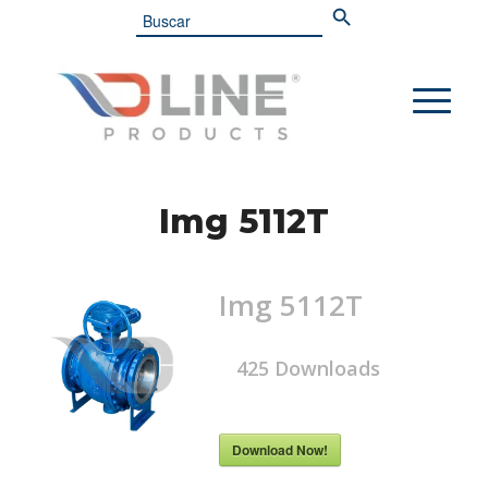
Search
for:
Img 5112T
Img 5112T
425
Downloads
Download Now!