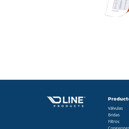
Product
Válvulas
Bridas
Filtros
Conexione