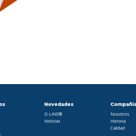
os
Novedades
Compañí
D-LINE®
Nosotros
Noticias
Historia
Calidad
s