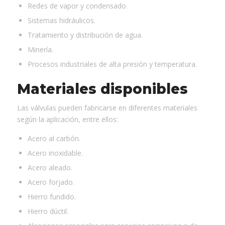
Redes de vapor y condensado.
Sistemas hidráulicos.
Tratamiento y distribución de agua.
Minería.
Procesos industriales de alta presión y temperatura.
Materiales disponibles
Las válvulas pueden fabricarse en diferentes materiales
según la aplicación, entre ellos:
Acero al carbón.
Acero inoxidable.
Acero aleado.
Acero forjado.
Hierro fundido.
Hierro dúctil.