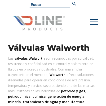
Search
for:
Válvulas Walworth
Las
válvulas Walworth
son reconocidas por su calidad,
resistencia y confiabilidad en el control y aislamiento de
fluidos en procesos industriales. Con una amplia
trayectoria en el mercado,
Walworth
ofrece soluciones
diseñadas para operar en condiciones de alta presión,
temperatura y servicio severo, siendo una de las marcas
más utilizadas en las industrias de
petróleo y gas,
petroquímica, química, generación de energía,
minería, tratamiento de agua y manufactura
.