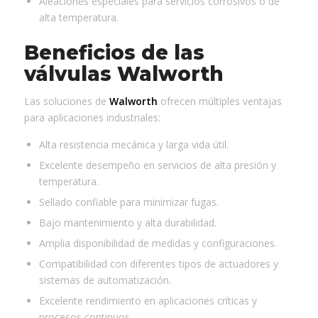
Aleaciones especiales para servicios corrosivos o de
alta temperatura.
Beneficios de las
válvulas Walworth
Las soluciones de
Walworth
ofrecen múltiples ventajas
para aplicaciones industriales:
Alta resistencia mecánica y larga vida útil.
Excelente desempeño en servicios de alta presión y
temperatura.
Sellado confiable para minimizar fugas.
Bajo mantenimiento y alta durabilidad.
Amplia disponibilidad de medidas y configuraciones.
Compatibilidad con diferentes tipos de actuadores y
sistemas de automatización.
Excelente rendimiento en aplicaciones críticas y
procesos continuos.