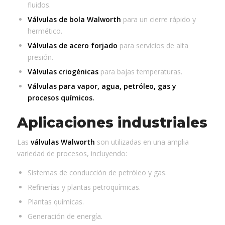
fluidos.
Válvulas de bola Walworth
para un cierre rápido y
hermético.
Válvulas de acero forjado
para servicios de alta
presión.
Válvulas criogénicas
para bajas temperaturas.
Válvulas para vapor, agua, petróleo, gas y
procesos químicos.
Aplicaciones industriales
Las
válvulas Walworth
son utilizadas en una amplia
variedad de procesos, incluyendo:
Sistemas de conducción de petróleo y gas.
Refinerías y plantas petroquímicas.
Plantas químicas.
Generación de energía.