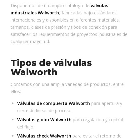
Disponemos de un amplio catálogo de
válvulas
industriales Walworth
, fabricadas bajo estándares
internacionales y disponibles en diferentes materiales,
tamaños, clases de presión y tipos de conexión para
satisfacer los requerimientos de proyectos industriales de
cualquier magnitud.
Tipos de válvulas
Walworth
Contamos con una amplia variedad de productos, entre
ellos:
Válvulas de compuerta Walworth
para apertura y
cierre de líneas de proceso.
Válvulas globo Walworth
para regulación y control
del flujo.
Válvulas check Walworth
para evitar el retorno de