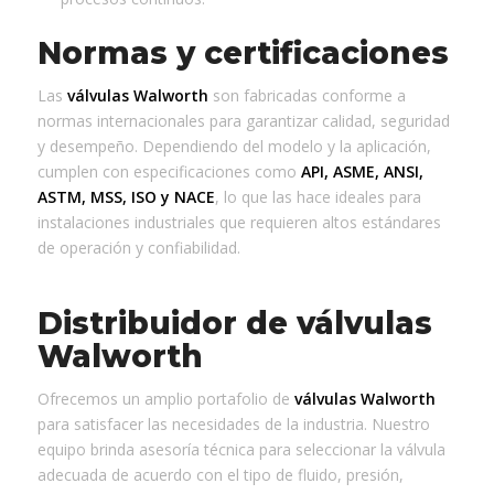
Normas y certificaciones
Las
válvulas Walworth
son fabricadas conforme a
normas internacionales para garantizar calidad, seguridad
y desempeño. Dependiendo del modelo y la aplicación,
cumplen con especificaciones como
API, ASME, ANSI,
ASTM, MSS, ISO y NACE
, lo que las hace ideales para
instalaciones industriales que requieren altos estándares
de operación y confiabilidad.
Distribuidor de válvulas
Walworth
Ofrecemos un amplio portafolio de
válvulas Walworth
para satisfacer las necesidades de la industria. Nuestro
equipo brinda asesoría técnica para seleccionar la válvula
adecuada de acuerdo con el tipo de fluido, presión,