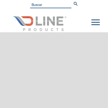
Search
for: