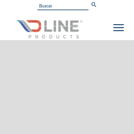
Search
for: