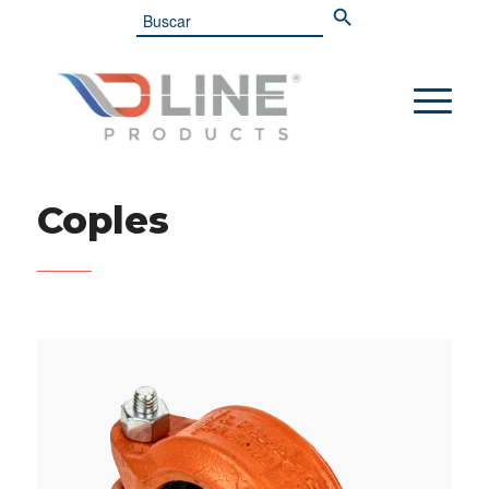
Search
for:
Coples