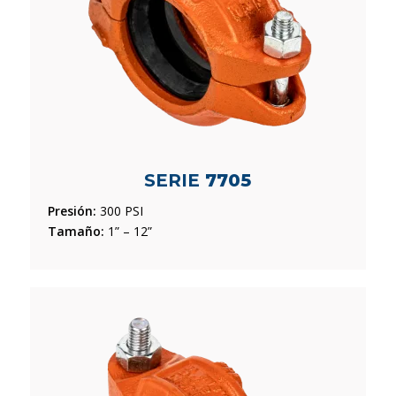
SERIE
7705
Presión:
300 PSI
Tamaño:
1” – 12”