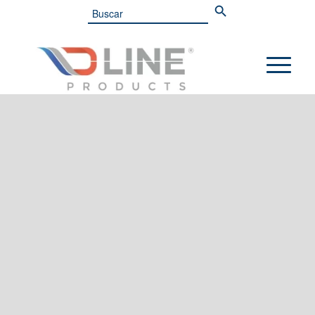
Search
for: