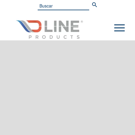
Search
for: